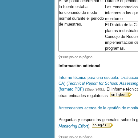
Si se podía determinar si
Durante el periodo
la fuente estaba
Las concentracion
funcionando de modo
inferiores a las q
normal durante el periodo
monitoreo.
de muestreo.
El Distrito de la 
plantas industrial
Consejo de Recurso
implementación de
programas.
Principio de la página
Información adicional
Informe técnico para una escuela: Evaluació
CA) (
Technical Report for School: Assessin
(formato PDF)
. El informe técnic
(35pp, 940k)
otras entidades regulatorias.
Antecedentes acerca de la gestión de monit
Preguntas y respuestas generales sobre la g
Monitoring Effort
).
Principio de la página