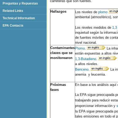
carreteras que son fuentes.
Preguntas y Repuestas
Related Links
Hallazgos
Los niveles de
plomo
ambiental (atmosférico), son
Technical Information
EPA Contacts
Los niveles medidos de
1,3
inquietud según la informaci
de fuentes móviles de cont
nivel nacional.
Contaminantes
Plomo
.
La inhal
claves que se
están expuestas a altos niv
monitorearon
1,3-Butadieno
.
a altos niveles.
Benceno
.
La in
anemia y leucemia.
Próximas
En base a los análisis aquí
fases
La EPA sigue preocupada por
trabajando para reducir est
proporcionar información y
la EPA sigue preocupada p
tales emisiones en todo el 