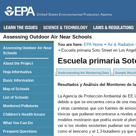
Assessing Outdoor Air Near Schools
You are here:
EPA Home
Air & Radiation
Assessing Outdoor Air Near
Escuela primaria Soto Street en Los Ange
Schools
Escuela primaria Sot
About the Project
Hoja Informativa
Understanding the Monitoring Data
Sample Resul
Basic Information
Resultados y Análisis del Monitoreo de l
Map of Schools
La Agencia de Protección Ambiental de EE.U
List of Schools
debido a que se encuentra cerca de una mezc
Monitored Pollutants
y otras carreteras que son fuentes de emis
tóxicas que pudieran encontrarse a niveles
Children's Health Issues
modelos mostraron que podría existir el plom
What You Can Do
ver si los niveles existentes pudieran ser 
como el benceno y el 1,3-butadieno ya que e
Frequent Questions