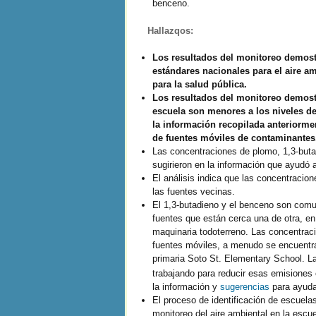
benceno.
Hallazqos:
Los resultados del monitoreo demost
estándares nacionales para el aire am
para la salud pública
.
Los resultados del monitoreo demostr
escuela son menores a los niveles de
la información recopilada anteriormen
de fuentes móviles de contaminantes
Las concentraciones de plomo, 1,3-buta
sugirieron en la información que ayudó a
El análisis indica que las concentracio
las fuentes vecinas.
El 1,3-butadieno y el benceno son com
fuentes que están cerca una de otra, e
maquinaria todoterreno. Las concentraci
fuentes móviles, a menudo se encuentra
primaria Soto St. Elementary School. L
trabajando para reducir esas emisiones 
la información y
sugerencias
para ayuda
El proceso de identificación de escuela
monitoreo del aire ambiental en la escue