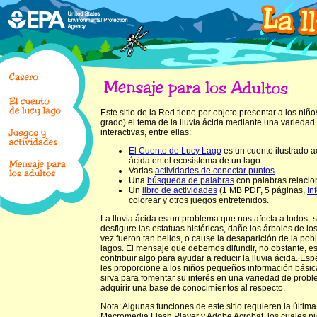
Este sitio de la Red tiene por objeto presentar a los niño
grado) el tema de la lluvia ácida mediante una variedad
interactivas, entre ellas:
El Cuento de Lucy Lago
es un cuento ilustrado ac
ácida en el ecosistema de un lago.
Varias
actividades de conectar puntos
Una
búsqueda de palabras
con palabras relacion
Un
libro de actividades
(1 MB PDF, 5 páginas,
In
colorear y otros juegos entretenidos.
La lluvia ácida es un problema que nos afecta a todos- 
desfigure las estatuas históricas, dañe los árboles de
vez fueron tan bellos, o cause la desaparición de la pob
lagos. El mensaje que debemos difundir, no obstante, 
contribuir algo para ayudar a reducir la lluvia ácida. Es
les proporcione a los niños pequeños información básica 
sirva para fomentar su interés en una variedad de pro
adquirir una base de conocimientos al respecto.
Nota: Algunas funciones de este sitio requieren la última
Macromedia Flash Player y Adobe Acrobat, los cuales 