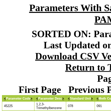
Parameters With S
PA
SORTED ON: Para
Last Updated on
Download CSV Ver
Return to
Pag
First Page Previous
<
Parameter Code
>
<
Parameter Desc
>
<
Standard Unit
>
<
Meth C
1,2,3-
45225
078
091
Trimethylbenzene